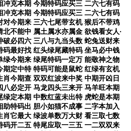
六相冲克本期 今期特码应买三 二六七有码
六相冲克本期 今期特码应买三 二六七有码
双对对今期来 三六七尾带玄机 猴后不带鸡
南猜北不能中 属土属水亦属金 欲钱看女人·
五冲破必四六 三八与九当头数 蛇兔送财来
期特码最好找 红头绿尾藏特码 坐马必中钱
红单绿今期来 绿尾特码一定万 能敬神之物
三今期定中特 特码可能是鼠蛇 红绿有玄机
蓝生肖今期查 双双红波来中奖 中期开凶日
八四八必定开 马龙四头三来开 马羊旺本期
红尾绿定本期 中数红蓝未出特 虎蛇是本期
七相助特码出 胆小如猫不成事 二字本加入
蓝生肖它最大 绿波单数万大财 看三取七数
期特码开二五 特尾应取一三五 一二双双来