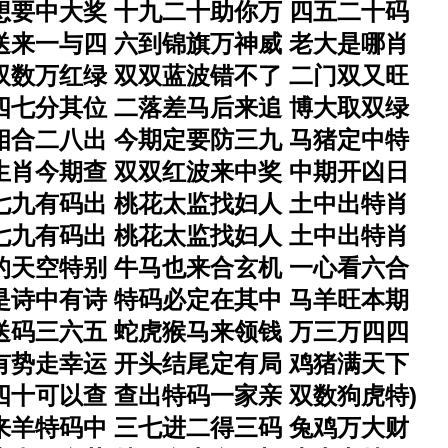
期想要中大奖 十九二十助你万 四五二十码
神送来一与四 六到锦旗万神威 老大是哪肖
码双数万红绿 双双蓝波错不了 二门双又旺
波四七分其位 二落差马后来追 博大取双绿
龙相合二八出 今期定要防三九 马猪定中特
蓝生肖今期查 双双红波来中奖 中期开凶日
五七九有码出 桃花太监找妇人 土中出特肖
五七九有码出 桃花太监找妇人 土中出特肖
蓝的天空特别 牛马也来合玄机 一心看六合
句是诗中有诗 特码必定在其中 马羊旺本期
人送码三六五 蛇虎猴马来领钱 万三万四四
兄有势走幸运 开头结尾定有局 鸡猪满天下
八四十可以查 查出特码一家亲 双数狗虎特)
后来羊特码中 三七进二得三码 兔鸡万大财