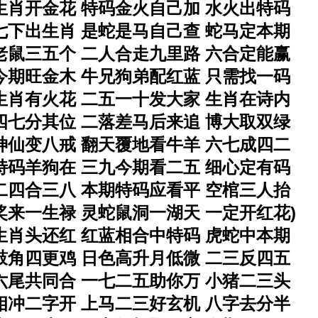
期生肖开金花 特码金火自己加 水火出特码
上七下出生肖 是蛇是马自己查 蛇马定本期
见老鼠三五个 二人合走九里路 六合定能赢
肖今期旺金木 牛兄狗弟配红蓝 只需找一码
期生肖有火花 二五一十发大家 生肖在诗内
波四七分其位 二落差马后来追 博大取双绿
来神仙变八戒 翻天覆地看牛羊 六七成四二
期特码羊狗在 三九今期看二五 细心定有码
数二四合三八 本期特码应看平 空棺三人抬
取奖来一生禄 灵蛇鼠洞一湖天 一定开红花)
期生肖头还红 红蓝相合中特码 虎蛇中本期
通鼓角四更鸡 日色高升月低微 二三反四五
尾六尾共同合 一七二五助你万 小猪二三头
马相冲二字开 上马二三好玄机 八字去分半