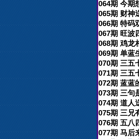
064期 今
065期 财
066期 特
067期 旺
068期 鸡
069期 单
070期 三
071期 三
072期 蓝
073期 三
074期 道
075期 三
076期 五
077期 马