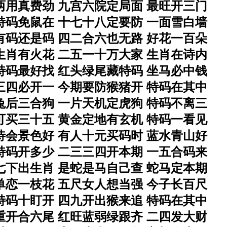
心两用真费劲 九宫六院定局面 最旺开三门
期特码免鼠在 十七十八定要防 一面雪白墙
中有码还是码 四二合六也无路 好花一百朵
期生肖有火花 二五一十万大家 生肖在诗内
期特码最好找 红头绿尾藏特码 坐马必中钱
九三四必开一 今期要防猴猪开 特码在其中
前兔后三合狗 一片天机定虎狗 特码不离三
码可买三十五 黄金定地有玄机 特码一看见
期待会景色好 有人十元买码时 蓝水青山好
问特码开多少 二三三四开本期 一五合码来
上七下出生肖 是蛇是马自己查 蛇马定本期
必单恋一枝花 五尺女人想当强 今子长百尺
期特码十盯开 四九开出猴来追 特码在其中
零重开合六尾 红旺蓝弱绿跟齐 二四发大财