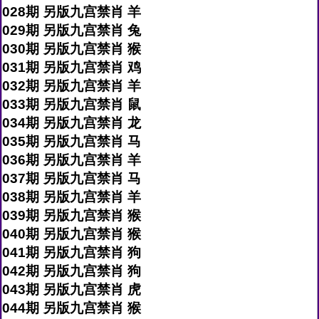
028期 另版九宫禁肖 羊
029期 另版九宫禁肖 兔
030期 另版九宫禁肖 猴
031期 另版九宫禁肖 鸡
032期 另版九宫禁肖 羊
033期 另版九宫禁肖 鼠
034期 另版九宫禁肖 龙
035期 另版九宫禁肖 马
036期 另版九宫禁肖 羊
037期 另版九宫禁肖 马
038期 另版九宫禁肖 羊
039期 另版九宫禁肖 猴
040期 另版九宫禁肖 猴
041期 另版九宫禁肖 狗
042期 另版九宫禁肖 狗
043期 另版九宫禁肖 虎
044期 另版九宫禁肖 猴