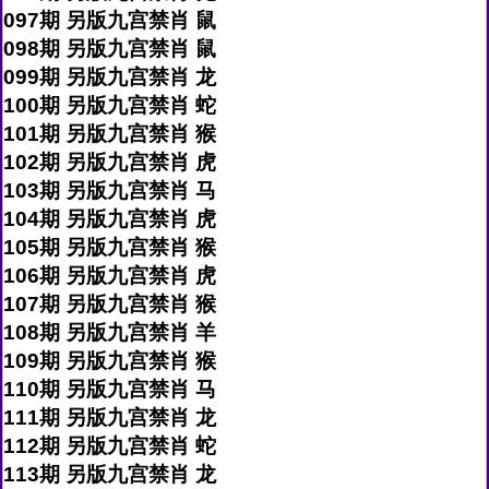
097期 另版九宫禁肖 鼠
098期 另版九宫禁肖 鼠
099期 另版九宫禁肖 龙
100期 另版九宫禁肖 蛇
101期 另版九宫禁肖 猴
102期 另版九宫禁肖 虎
103期 另版九宫禁肖 马
104期 另版九宫禁肖 虎
105期 另版九宫禁肖 猴
106期 另版九宫禁肖 虎
107期 另版九宫禁肖 猴
108期 另版九宫禁肖 羊
109期 另版九宫禁肖 猴
110期 另版九宫禁肖 马
111期 另版九宫禁肖 龙
112期 另版九宫禁肖 蛇
113期 另版九宫禁肖 龙