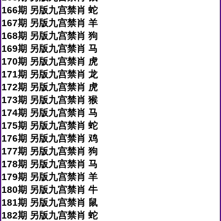
166期 另版九宫禁肖 蛇
167期 另版九宫禁肖 羊
168期 另版九宫禁肖 狗
169期 另版九宫禁肖 马
170期 另版九宫禁肖 虎
171期 另版九宫禁肖 龙
172期 另版九宫禁肖 虎
173期 另版九宫禁肖 猴
174期 另版九宫禁肖 马
175期 另版九宫禁肖 蛇
176期 另版九宫禁肖 鸡
177期 另版九宫禁肖 狗
178期 另版九宫禁肖 马
179期 另版九宫禁肖 羊
180期 另版九宫禁肖 牛
181期 另版九宫禁肖 鼠
182期 另版九宫禁肖 蛇