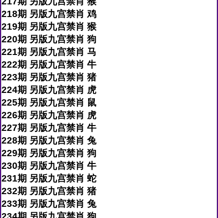
217期 另版九宫禁肖 猴
218期 另版九宫禁肖 鸡
219期 另版九宫禁肖 猴
220期 另版九宫禁肖 狗
221期 另版九宫禁肖 马
222期 另版九宫禁肖 牛
223期 另版九宫禁肖 猪
224期 另版九宫禁肖 虎
225期 另版九宫禁肖 鼠
226期 另版九宫禁肖 虎
227期 另版九宫禁肖 牛
228期 另版九宫禁肖 兔
229期 另版九宫禁肖 狗
230期 另版九宫禁肖 牛
231期 另版九宫禁肖 蛇
232期 另版九宫禁肖 猪
233期 另版九宫禁肖 兔
234期 另版九宫禁肖 狗