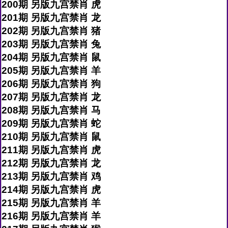
200期 另版九宫禁肖 虎
201期 另版九宫禁肖 龙
202期 另版九宫禁肖 猪
203期 另版九宫禁肖 兔
204期 另版九宫禁肖 鼠
205期 另版九宫禁肖 羊
206期 另版九宫禁肖 狗
207期 另版九宫禁肖 龙
208期 另版九宫禁肖 马
209期 另版九宫禁肖 蛇
210期 另版九宫禁肖 鼠
211期 另版九宫禁肖 虎
212期 另版九宫禁肖 龙
213期 另版九宫禁肖 鸡
214期 另版九宫禁肖 虎
215期 另版九宫禁肖 羊
216期 另版九宫禁肖 羊