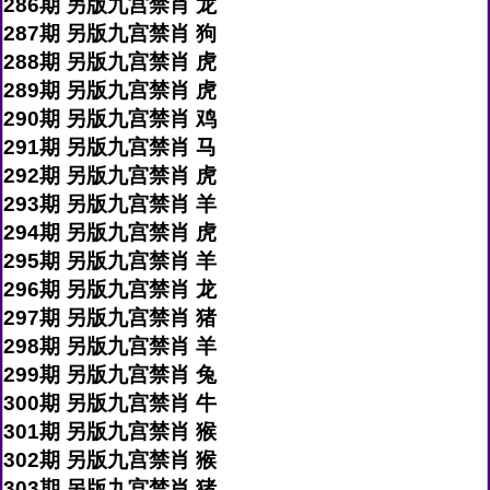
286期 另版九宫禁肖 龙
287期 另版九宫禁肖 狗
288期 另版九宫禁肖 虎
289期 另版九宫禁肖 虎
290期 另版九宫禁肖 鸡
291期 另版九宫禁肖 马
292期 另版九宫禁肖 虎
293期 另版九宫禁肖 羊
294期 另版九宫禁肖 虎
295期 另版九宫禁肖 羊
296期 另版九宫禁肖 龙
297期 另版九宫禁肖 猪
298期 另版九宫禁肖 羊
299期 另版九宫禁肖 兔
300期 另版九宫禁肖 牛
301期 另版九宫禁肖 猴
302期 另版九宫禁肖 猴
303期 另版九宫禁肖 猪