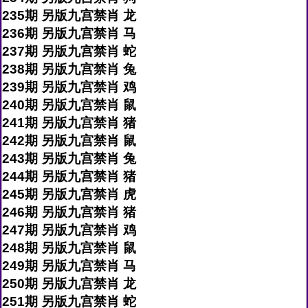
235期 另版九宫禁肖 龙
236期 另版九宫禁肖 马
237期 另版九宫禁肖 蛇
238期 另版九宫禁肖 兔
239期 另版九宫禁肖 鸡
240期 另版九宫禁肖 鼠
241期 另版九宫禁肖 猪
242期 另版九宫禁肖 鼠
243期 另版九宫禁肖 兔
244期 另版九宫禁肖 猪
245期 另版九宫禁肖 虎
246期 另版九宫禁肖 猪
247期 另版九宫禁肖 鸡
248期 另版九宫禁肖 鼠
249期 另版九宫禁肖 马
250期 另版九宫禁肖 龙
251期 另版九宫禁肖 蛇