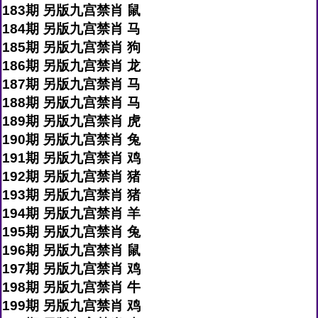
183期 另版九宫禁肖 鼠
184期 另版九宫禁肖 马
185期 另版九宫禁肖 狗
186期 另版九宫禁肖 龙
187期 另版九宫禁肖 马
188期 另版九宫禁肖 马
189期 另版九宫禁肖 虎
190期 另版九宫禁肖 兔
191期 另版九宫禁肖 鸡
192期 另版九宫禁肖 猪
193期 另版九宫禁肖 猪
194期 另版九宫禁肖 羊
195期 另版九宫禁肖 兔
196期 另版九宫禁肖 鼠
197期 另版九宫禁肖 鸡
198期 另版九宫禁肖 牛
199期 另版九宫禁肖 鸡