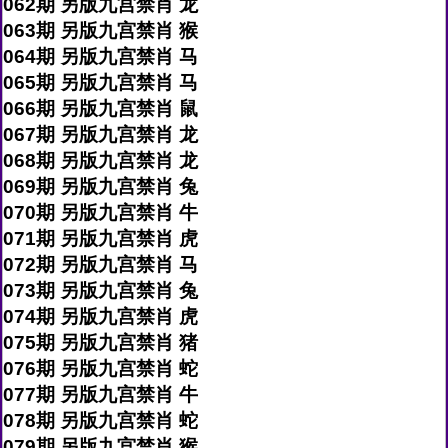
062期 另版九宫禁肖 龙
063期 另版九宫禁肖 猴
064期 另版九宫禁肖 马
065期 另版九宫禁肖 马
066期 另版九宫禁肖 鼠
067期 另版九宫禁肖 龙
068期 另版九宫禁肖 龙
069期 另版九宫禁肖 兔
070期 另版九宫禁肖 牛
071期 另版九宫禁肖 虎
072期 另版九宫禁肖 马
073期 另版九宫禁肖 兔
074期 另版九宫禁肖 虎
075期 另版九宫禁肖 猪
076期 另版九宫禁肖 蛇
077期 另版九宫禁肖 牛
078期 另版九宫禁肖 蛇
079期 另版九宫禁肖 猴