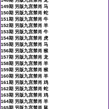
148期 另版九宫禁肖 龙
149期 另版九宫禁肖 马
150期 另版九宫禁肖 蛇
151期 另版九宫禁肖 牛
152期 另版九宫禁肖 羊
153期 另版九宫禁肖 牛
154期 另版九宫禁肖 虎
155期 另版九宫禁肖 马
156期 另版九宫禁肖 猴
157期 另版九宫禁肖 龙
158期 另版九宫禁肖 羊
159期 另版九宫禁肖 猴
160期 另版九宫禁肖 羊
161期 另版九宫禁肖 鸡
162期 另版九宫禁肖 蛇
163期 另版九宫禁肖 鸡
164期 另版九宫禁肖 羊
165期 另版九宫禁肖 鼠