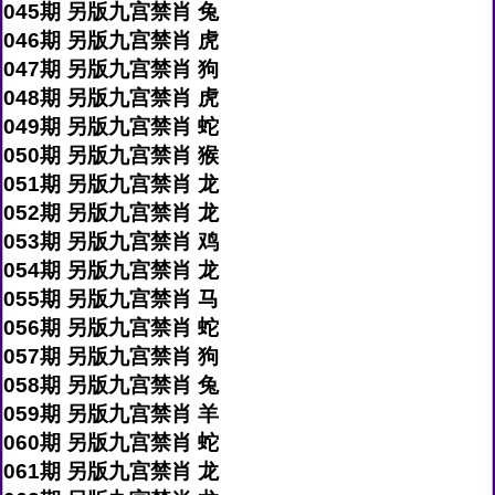
045期 另版九宫禁肖 兔
046期 另版九宫禁肖 虎
047期 另版九宫禁肖 狗
048期 另版九宫禁肖 虎
049期 另版九宫禁肖 蛇
050期 另版九宫禁肖 猴
051期 另版九宫禁肖 龙
052期 另版九宫禁肖 龙
053期 另版九宫禁肖 鸡
054期 另版九宫禁肖 龙
055期 另版九宫禁肖 马
056期 另版九宫禁肖 蛇
057期 另版九宫禁肖 狗
058期 另版九宫禁肖 兔
059期 另版九宫禁肖 羊
060期 另版九宫禁肖 蛇
061期 另版九宫禁肖 龙