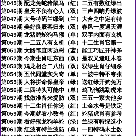
第045期 配龙兔蛇猪鼠马（红）二五有数红绿出
第046期 皇天不负有心人（双）三声四响丹绿波
第047期 大号特码兰绿到（兰）大合之中定有特
第048期 美好良辰客归来（双）春风一度遇天涯
第049期 龙猪鸡蛇狗马猴（单）双字内面有玄机
第050期 一二五八有玄机（单）十二生肖它第一
第051期 大路笔直两边树（蓝）能工巧匠开神斧
第052期 今期生肖旺东西（双）是双又逢旺木春
第053期 鸡龙相合二八出（双）双绿生肖仔细杀
第054期 五代同堂实为奇（单）一波中特不夸张
第055期 大将拼命保皇帝（绿）送红绿开狗兔万
第056期 二四特头可能中（单）鸡飞狗跳勐虎来
第057期 找做准备来提防（双）三五一家去他乡
第058期 十二生肖任你选（红）土金水号是铁定
第059期 今期就看小数号（红）蛇猪虎肖有参考
第060期 看好猴龙狗羊蛇（绿）兰绿有特绿选小
第061期 红波有特兰波防（单）一四特码木土数