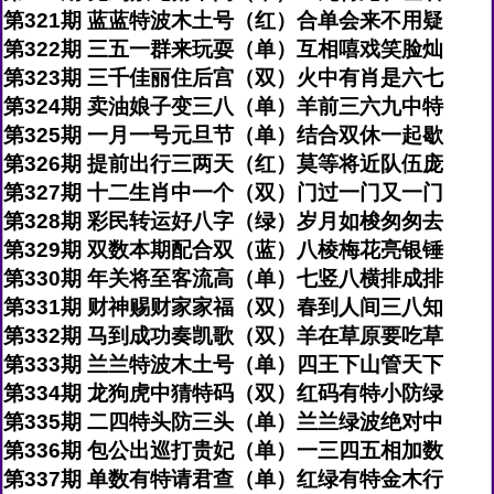
第321期 蓝蓝特波木土号（红）合单会来不用疑
第322期 三五一群来玩耍（单）互相嘻戏笑脸灿
第323期 三千佳丽住后宫（双）火中有肖是六七
第324期 卖油娘子变三八（单）羊前三六九中特
第325期 一月一号元旦节（单）结合双休一起歇
第326期 提前出行三两天（红）莫等将近队伍庞
第327期 十二生肖中一个（双）门过一门又一门
第328期 彩民转运好八字（绿）岁月如梭匆匆去
第329期 双数本期配合双（蓝）八棱梅花亮银锤
第330期 年关将至客流高（单）七竖八横排成排
第331期 财神赐财家家福（双）春到人间三八知
第332期 马到成功奏凯歌（双）羊在草原要吃草
第333期 兰兰特波木土号（单）四王下山管天下
第334期 龙狗虎中猜特码（双）红码有特小防绿
第335期 二四特头防三头（单）兰兰绿波绝对中
第336期 包公出巡打贵妃（单）一三四五相加数
第337期 单数有特请君查（单）红绿有特金木行