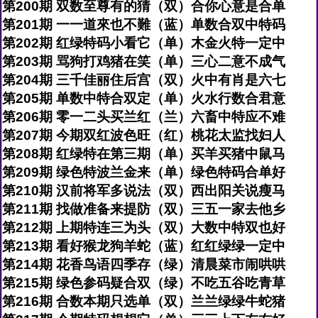
第200期 双数至尊有的猜（双）合你心意是合单
第201期 一一道來也不難（蓝）单数合双中特码
第202期 红绿特码小看它（单）木金火特一定中
第203期 骂狗打鸡猪在笑（单）三心二意不成气
第204期 三千佳丽住后宫（双）火中有肖是六七
第205期 单数中特合双定（单）火水行数合君意
第206期 零一二头买兰红（兰）六畜中特应不难
第207期 今期双红波色旺（红）桃花太监找妇人
第208期 红绿特在第三期（单）买羊买猪中鼠马
第209期 绿色特波兰金来（单）绿色特码合单好
第210期 汉前将军多说法（双）西出阳关说瘦马
第211期 找做准备来提防（双）三五一家去他乡
第212期 上期特连三为头（双）大数中特双也好
第213期 看好猴龙狗羊蛇（蓝）红红绿绿一定中
第214期 花香鸟语四季存（绿）清晨菜市闹哄哄
第215期 绿色参码疑合双（绿）不吃五谷吃青草
第216期 合数本期只选单（双）兰兰绿绿牛蛇猪