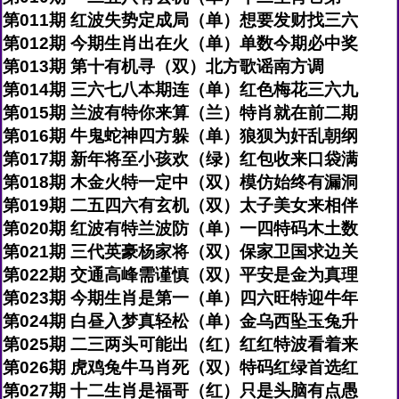
第011期 红波失势定成局（单）想要发财找三六
第012期 今期生肖出在火（单）单数今期必中奖
第013期 第十有机寻（双）北方歌谣南方调
第014期 三六七八本期连（单）红色梅花三六九
第015期 兰波有特你来算（兰）特肖就在前二期
第016期 牛鬼蛇神四方躲（单）狼狈为奸乱朝纲
第017期 新年将至小孩欢（绿）红包收来口袋满
第018期 木金火特一定中（双）模仿始终有漏洞
第019期 二五四六有玄机（双）太子美女来相伴
第020期 红波有特兰波防（单）一四特码木土数
第021期 三代英豪杨家将（双）保家卫国求边关
第022期 交通高峰需谨慎（双）平安是金为真理
第023期 今期生肖是第一（单）四六旺特迎牛年
第024期 白昼入梦真轻松（单）金乌西坠玉兔升
第025期 二三两头可能出（红）红红特波看着来
第026期 虎鸡兔牛马肖死（双）特码红绿首选红
第027期 十二生肖是福哥（红）只是头脑有点愚