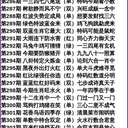
第286期 一三四七八尾送（单）特码今期看小数
第287期 树欲静而风不宁（双）兴旺成贩一念中
第288期 红波失势定成局（单）想要发财找三六
第289期 绿色特波蓝金来（双）鸡飞狗跳勐虎来
第290期 双蓝生肖它最大（双）特码可能是鼠蛇
第291期 大雨连下防水害（红）同心齐力御天灾
第292期 马兔牛鸡可猜猜（绿）一三四尾有玄机
第293期 今期要防猴猪开（单）九九八十一照算
第294期 八卦转定火炼金（单）论到六合一肖中
第295期 黑夜外出灯火红（双）单犬斗虎难寻觅
第296期 红比绿强任你选（红）特码红数道分明
第297期 蓝蓝红红好码来（双）七步成诗真天子
第298期 今期生肖旺水火（单）一年四季在于春
第299期 十二生肖中一个（双）门过一门又一门
第300期 骂狗打鸡猪在笑（单）三心二意不成气
第301期 花香鸟语四季存（绿）清晨菜市闹哄哄
第302期 单数中特合双定（单）火水行数合君意
第303期 双来红绿挡不住（兰）合双本期是放心