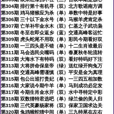
第304期 排行第十有机寻（双）北方歌谣南方调
第305期 鸡马猪猴应为杀（单）单数中特是好事
第306期 三十以下金水号（单）马猴羊虎肯定杀
第307期 亡羊补牢金水木（双）仁基之子武功枭
第308期 冬至在即众返乡（蓝）交通高峰客运忙
第309期 虎头蛇尾不用取（单）彩民今期看好双
第310期 一三四头是不错（单）十二生肖谁最后
第311期 马会选民尖嘴码（单）春夏秋冬轮流转
第312期 大海水下有特码（双）看好特码好下注
第313期 大将拼命保皇帝（绿）送红绿开狗兔万
第314期 交通高峰需谨慎（双）平安是金为真理
第315期 包公出巡打贵妃（单）一三四五相加数
第316期 大家说今期牛羊（单）马到成功必定发
第317期 今期生肖金水开（双）水中寻特定中彩
第318期 双数猜特君选吧（单）绿兰偷的美人归
第319期 三代英豪杨家将（双）保家卫国求边关
第320期 兔鸡猴蛇猜中间（单）三九特尾在左右