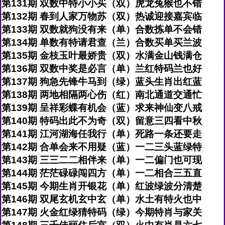
第131期 双数中特小小买（双）虎龙兔猴也不错
第132期 春到人家万物苏（双）热诚迎接嘉宾临
第133期 双数就狗没有来（单）合数拣单不会错
第134期 单数有特请君查（兰）合数买单买兰波
第135期 金枝玉叶最娇贵（双）水满金山钱满仓
第136期 双数中奖是必言（单）兰红特码兰也好
第137期 狗急先锋牛马到（绿）蓝头生肖出红蓝
第138期 两地相隔两心伤（红）南北通道交通忙
第139期 呈祥彩蝶有机会（蓝）求来神仙变八戒
第140期 特码出此不为奇（双）留意三四看中秋
第141期 江河湖海任我行（单）死路一条还要走
第142期 合单会来不用疑（蓝）一二三头蓝绿特
第143期 三三二二相伴来（单）一二偏门也可现
第144期 茫茫碌碌闯四方（单）一二相合三五直
第145期 今期生肖开银花（单）红波绿波分清楚
第146期 双尾玄机玄中玄（单）水土有特火也中
第147期 火金红绿猜特码（绿）今期特肖与家关