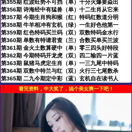
第355期 红波旺势不可挡（单）十分火爆要焱出
第356期 诗海经中有猛兽（单）十二生肖从它来
第357期 今期生肖狗和猴（红）特码红数道分明
第358期 牛羊相冲有玄机（绿）一生好色他第一
第359期 红色特码买兰码（双）双数特码金水行
第360期 单数有特请君查（兰）合数买单买兰波
第361期 金火土数算硬中（单）零三四头好特段
第362期 今期特码开龙虎（双）四二输四一片蓝
第363期 鼠猪马虎定生肖（单）一三九尾中特码
第364期 双数中特兰与红（双）火行三七尾数杀
第365期 二九今期定中彩（蓝）玄机自在读书人
看完资料，中大奖了，搞个美女爽一下吧！