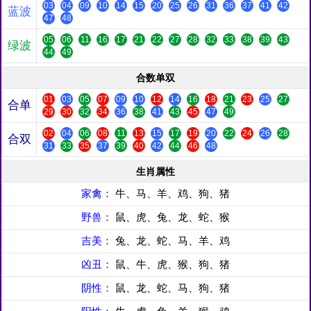
03
04
09
10
14
15
20
25
26
31
36
37
41
42
蓝波
47
48
05
06
11
16
17
21
22
27
28
32
33
38
39
43
绿波
44
49
合数单双
01
03
05
07
09
10
12
14
16
18
21
23
25
27
合单
29
30
32
34
36
38
41
43
45
47
49
02
04
06
08
11
13
15
17
19
20
22
24
26
28
合双
31
33
35
37
39
40
42
44
46
48
生肖属性
家禽：
牛、马、羊、鸡、狗、猪
野兽：
鼠、虎、兔、龙、蛇、猴
吉美：
兔、龙、蛇、马、羊、鸡
凶丑：
鼠、牛、虎、猴、狗、猪
阴性：
鼠、龙、蛇、马、狗、猪