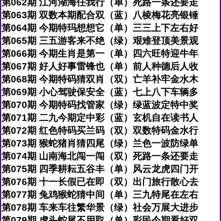
第062期 江河湖海任我行（单）死路一条还要走
第063期 双数本期配合双（蓝）八棱梅花亮银锤
第064期 今期特玛想想它（单）三三上下左右好
第065期 三五游客来不绝（绿）艰难登顶美景观
第066期 今期生肖是第一（单）四六旺特迎牛年
第067期 好人好事雷锋也（单）前人种德后人收
第068期 今期特码猜双肖（双）亡羊补牢金水木
第069期 小心驾驶保安全（蓝）七上八下车辆多
第070期 今期特码找管家（绿）绿蓝波定特中奖
第071期 二九今期定中彩（蓝）玄机自在读书人
第072期 红色特码买兰码（双）双数特码金水行
第073期 猴蛇猪肖猜四尾（绿）兰色一波防绿单
第074期 山南海北闯一闯（双）死路一条还要走
第075期 四季耕耘五谷丰（单）风云龙虎四门开
第076期 十一长假已在即（双）出门旅行散心去
第077期 兔鸡猴蛇猜中间（单）三九特尾在左右
第078期 车来车往繁华景（绿）社会万展大进步
第079期 虎头蛇尾不用取（单）彩民今期看好双