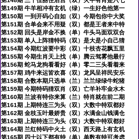
第148期 三千佳丽住后宫（双）火中有肖是六七
第149期 牛羊相冲有玄机（绿）一生好色他第一
第150期 一到开码心自如（双）今期包你中大奖
第151期 合单会来不用疑（双）都是王者来中特
第152期 回头是岸金不换（单）牛头马面双双合
第153期 单人上阵猜特码（双）是大是小自己猜
第154期 今期红波要中彩（双）十枝杏花飘五里
第155期 今期生肖天上找（单）腾云驾雾他最行
第156期 蛇马龙狗看看好（单）零二三头看着来
第157期 鸡牛来运皆欢喜（双）龙风呈祥民安乐
第158期 合数本期只选单（兰）兰兰绿绿牛蛇猪
第159期 今期特码猜双肖（双）亡羊补牢金水木
第160期 兰波有特你来算（兰）特肖就在前二期
第161期 上期特连三为头（双）大数中特双都好
第162期 金枝玉叶最娇贵（双）水满金山钱满仓
第163期 上期特连三为头（双）大数中特双都好
第164期 兰红特码中火土（双）西天路上有玄机
第165期 四十以下都有特（单）单数有特可考虑