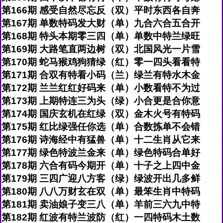
第166期 感受自然尽忘反（双）平时东西各自奔
第167期 单数特码发大财（单）九合六合五合开
第168期 特头本期零三四（单）单数中特兰绿旺
第169期 大路笔直两边树（双）北国风光一片雪
第170期 蛇马猴鸡狗猜绿（红）零一四头看看特
第171期 合双有特看小码（兰）绿兰有特水木金
第172期 兰兰红红好码来（单）小数看特不为过
第173期 上期特连三为头（绿）小合更是合你意
第174期 国庆玄机在红绿（双）金木火号有特码
第175期 红比绿强任你选（单）合数拣单不会错
第176期 诗海经中有猛兽（单）十二生肖从它来
第177期 绿色特波兰金来（单）绿色特码合单好
第178期 六合有码今期开（单）十子之上四中金
第179期 三四广迎八方客（绿）绿波开出几多鲜
第180期 八八万财玄在双（单）最笨生肖中特码
第181期 卖油娘子变三八（单）羊前三六九中特
第182期 红波有特兰波防（红）一四特码木土数