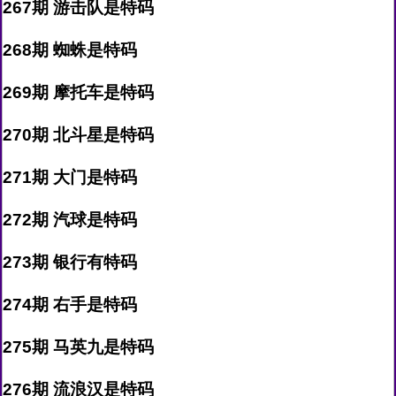
267期 游击队是特码
268期 蜘蛛是特码
269期 摩托车是特码
270期 北斗星是特码
271期 大门是特码
272期 汽球是特码
273期 银行有特码
274期 右手是特码
275期 马英九是特码
276期 流浪汉是特码