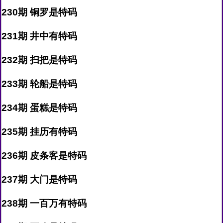
230期 铜罗是特码
231期 井中有特码
232期 扫把是特码
233期 轮船是特码
234期 蛋糕是特码
235期 挂历有特码
236期 皮条客是特码
237期 大门是特码
238期 一百万有特码