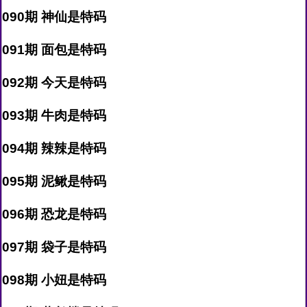
090期 神仙是特码
091期 面包是特码
092期 今天是特码
093期 牛肉是特码
094期 辣辣是特码
095期 泥鳅是特码
096期 恐龙是特码
097期 袋子是特码
098期 小妞是特码