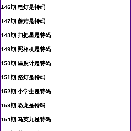
146期 电灯是特码
147期 蘑菇是特码
148期 扫把星是特码
149期 照相机是特码
150期 温度计是特码
151期 路灯是特码
152期 小学生是特码
153期 恐龙是特码
154期 马英九是特码