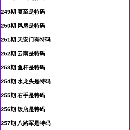
249期 夏至是特码
250期 风扇是特码
251期 天安门有特码
252期 云南是特码
253期 鱼杆是特码
254期 水龙头是特码
255期 右手是特码
256期 饭店是特码
257期 八路军是特码