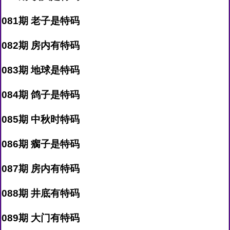
081期 老子是特码
082期 房内有特码
083期 地球是特码
084期 鸽子是特码
085期 中秋时特码
086期 瘸子是特码
087期 房内有特码
088期 井底有特码
089期 大门有特码