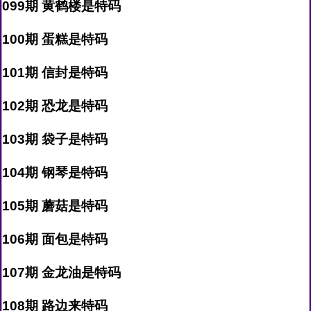
099期 黄鹤楼是特码
100期 蛋糕是特码
101期 信封是特码
102期 恐龙是特码
103期 袋子是特码
104期 钢琴是特码
105期 蘑菇是特码
106期 面包是特码
107期 金龙油是特码
108期 路边来特码