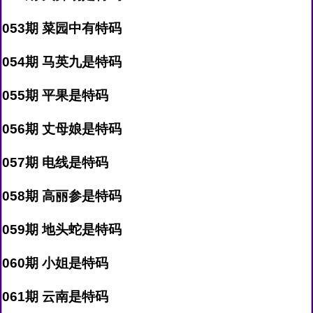
053期 菜园中有特码
054期 马英九是特码
055期 平果是特码
056期 丈母娘是特码
057期 电线是特码
058期 高丽参是特码
059期 地头蛇是特码
060期 小姐是特码
061期 云南是特码