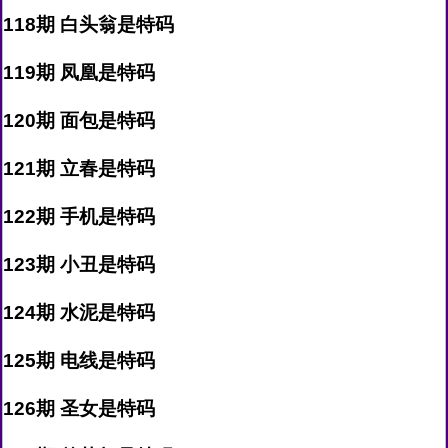
118期 白头翁是特码
119期 凤凰是特码
120期 面包是特码
121期 立春是特码
122期 手机是特码
123期 小丑是特码
124期 水泥是特码
125期 电线是特码
126期 圣女是特码