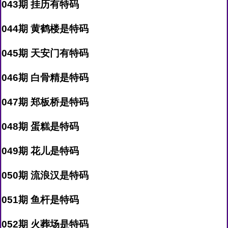
043期 挂历有特码
044期 黄鹤楼是特码
045期 天安门有特码
046期 白骨精是特码
047期 郑板桥是特码
048期 蛋糕是特码
049期 花儿是特码
050期 流浪汉是特码
051期 鱼杆是特码
052期 火葬场是特码