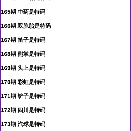
165期 中药是特码
166期 双胞胎是特码
167期 笛子是特码
168期 熊掌是特码
169期 头上是特码
170期 彩虹是特码
171期 铲子是特码
172期 四川是特码
173期 汽球是特码