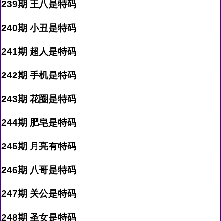
239期 王八是特码
240期 小丑是特码
241期 超人是特码
242期 手机是特码
243期 花圈是特码
244期 肥皂是特码
245期 月亮有特码
246期 八哥是特码
247期 关公是特码
248期 圣女是特码