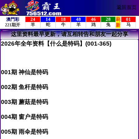
返回首页
这里资料最早更新，请互相转告和朋友一起分享
2026年全年资料【什么是特码】(001-365)
001期 神仙是特码
002期 鱼杆是特码
003期 蘑菇是特码
004期 窗户是特码
005期 雨伞是特码