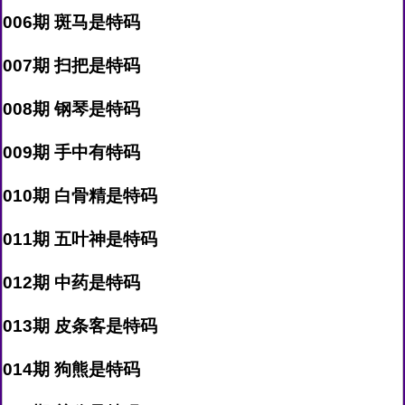
006期 斑马是特码
007期 扫把是特码
008期 钢琴是特码
009期 手中有特码
010期 白骨精是特码
011期 五叶神是特码
012期 中药是特码
013期 皮条客是特码
014期 狗熊是特码