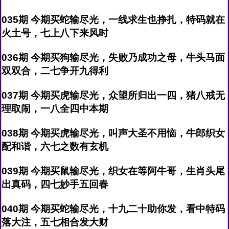
035期 今期买蛇输尽光，一线求生也挣扎，特码就在
火土号，七上八下来风时
036期 今期买狗输尽光，失败乃成功之母，牛头马面
双双合，二七争开九得利
037期 今期买虎输尽光，众望所归出一四，猪八戒无
理取闹，一八全四中本期
038期 今期买虎输尽光，叫声大圣不用恼，牛郎织女
配和谐，六七之数有玄机
039期 今期买鼠输尽光，织女在等阿牛哥，生肖头尾
出真码，四七妙手五回春
040期 今期买蛇输尽光，十九二十助你发，看中特码
落大注，五七相合发大财