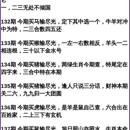
它
一，二三无处不倾国
132期 今期买马输尽光，定下其中选一个，牛羊对冲
中为特，二三合数四五还
133期 今期买猴输尽光，一左一右数相反，羊头一二
相连根，三十以下金水号
134期 今期买猪输尽光，两绿生肖今期查，特尾定在
四字来，三合中特在本期
135期 今期买猪输尽光，逢人只说三分话，财神本期
关二六，九九归一大团圆
136期 今期买虎输尽光，是羊是鼠自己查，六合出在
百姓家，二上三下有玄机
137期 今期买鼠输尽光，旭日照山亦照水，生肖本命