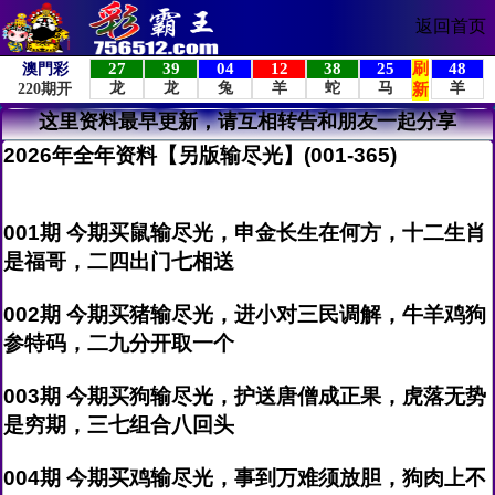
返回首页
这里资料最早更新，请互相转告和朋友一起分享
2026年全年资料【另版输尽光】(001-365)
001期 今期买鼠输尽光，申金长生在何方，十二生肖
是福哥，二四出门七相送
002期 今期买猪输尽光，进小对三民调解，牛羊鸡狗
参特码，二九分开取一个
003期 今期买狗输尽光，护送唐僧成正果，虎落无势
是穷期，三七组合八回头
004期 今期买鸡输尽光，事到万难须放胆，狗肉上不