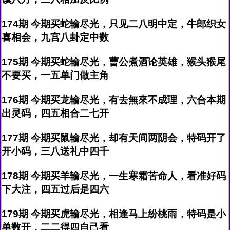
174期 今期买蛇输尽光，只见二八明中定，牛郎织女
喜相会，九宫八卦定中数
175期 今期买蛇输尽光，曹公煮酒论英雄，猴头猴尾
不要买，一五单门做主角
176期 今期买龙输尽光，有去無來不成理，六合本期
出灵码，四五相合二七开
177期 今期买鼠输尽光，却有天间两阴会，特码开了
开小码，三八送礼中四千
178期 今期买羊输尽光，一生寒霜苦命人，看准好码
下大注，四五过后是四六
179期 今期买虎输尽光，相逢马上纷桃雨，特码是小
单数开，二二得四自己看