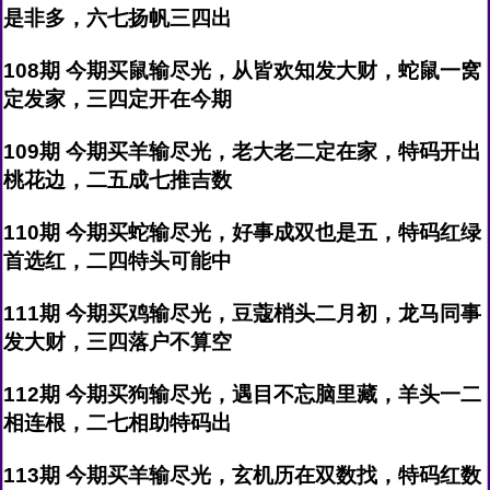
是非多，六七扬帆三四出
108期 今期买鼠输尽光，从皆欢知发大财，蛇鼠一窝
定发家，三四定开在今期
109期 今期买羊输尽光，老大老二定在家，特码开出
桃花边，二五成七推吉数
110期 今期买蛇输尽光，好事成双也是五，特码红绿
首选红，二四特头可能中
111期 今期买鸡输尽光，豆蔻梢头二月初，龙马同事
发大财，三四落户不算空
112期 今期买狗输尽光，遇目不忘脑里藏，羊头一二
相连根，二七相助特码出
113期 今期买羊输尽光，玄机历在双数找，特码红数