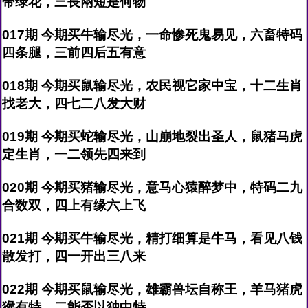
带绿花，三長兩短是何物
017期 今期买牛输尽光，一命惨死鬼易见，六畜特码
四条腿，三前四后五有意
018期 今期买鼠输尽光，农民视它家中宝，十二生肖
找老大，四七二八发大财
019期 今期买蛇输尽光，山崩地裂出圣人，鼠猪马虎
定生肖，一二领先四来到
020期 今期买猪输尽光，意马心猿醉梦中，特码二九
合数双，四上有缘六上飞
021期 今期买牛输尽光，精打细算是牛马，看见八钱
散发打，四一开出三八来
022期 今期买鼠输尽光，雄霸兽坛自称王，羊马猪虎
猴有特，二能否以独中特