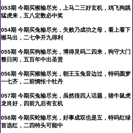
053期 今期买猴输尽光，上马二三好玄机，鸡飞狗跳
猛虎来，五八定数必中奖
054期 今期买兔输尽光，失败乃成功之母，看上看下
猴马出，二七争开九得利
055期 今期买狗输尽光，博得灵码二四来，狗守大门
整日闲，五百年中出圣贤
056期 今期买猴输尽光，朝王玉兔音边过，特码圆梦
一七齐，二前惆怅十牡丹
057期 今期买兔输尽光，虽然很四人话题，猪牛鼠虎
龙肖好，四前九后有玄机
058期 今期买蛇输尽光，好事成双也是五，特码红绿
首选红，二四特头可能中