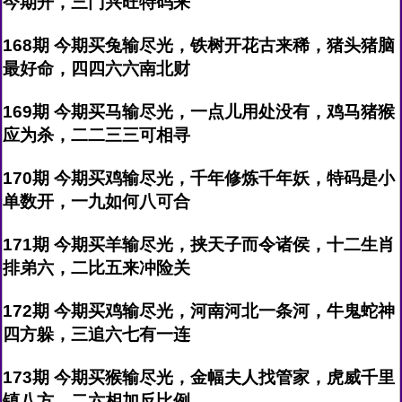
今期开，三门兴旺特码来
168期 今期买兔输尽光，铁树开花古来稀，猪头猪脑
最好命，四四六六南北财
169期 今期买马输尽光，一点儿用处没有，鸡马猪猴
应为杀，二二三三可相寻
170期 今期买鸡输尽光，千年修炼千年妖，特码是小
单数开，一九如何八可合
171期 今期买羊输尽光，挟天子而令诸侯，十二生肖
排弟六，二比五来冲险关
172期 今期买鸡输尽光，河南河北一条河，牛鬼蛇神
四方躲，三追六七有一连
173期 今期买猴输尽光，金幅夫人找管家，虎威千里
镇八方，二六相加反比例