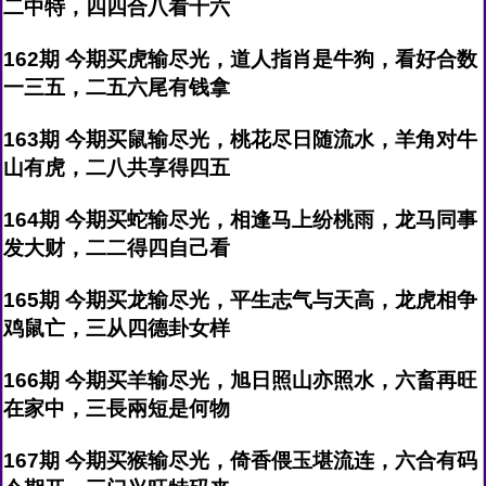
二中特，四四合八看十六
162期 今期买虎输尽光，道人指肖是牛狗，看好合数
一三五，二五六尾有钱拿
163期 今期买鼠输尽光，桃花尽日随流水，羊角对牛
山有虎，二八共享得四五
164期 今期买蛇输尽光，相逢马上纷桃雨，龙马同事
发大财，二二得四自己看
165期 今期买龙输尽光，平生志气与天高，龙虎相争
鸡鼠亡，三从四德卦女样
166期 今期买羊输尽光，旭日照山亦照水，六畜再旺
在家中，三長兩短是何物
167期 今期买猴输尽光，倚香偎玉堪流连，六合有码