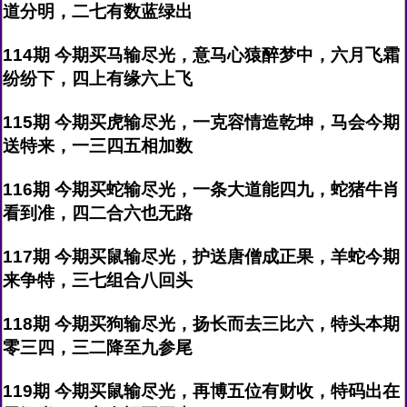
道分明，二七有数蓝绿出
114期 今期买马输尽光，意马心猿醉梦中，六月飞霜
纷纷下，四上有缘六上飞
115期 今期买虎输尽光，一克容情造乾坤，马会今期
送特来，一三四五相加数
116期 今期买蛇输尽光，一条大道能四九，蛇猪牛肖
看到准，四二合六也无路
117期 今期买鼠输尽光，护送唐僧成正果，羊蛇今期
来争特，三七组合八回头
118期 今期买狗输尽光，扬长而去三比六，特头本期
零三四，三二降至九参尾
119期 今期买鼠输尽光，再博五位有财收，特码出在