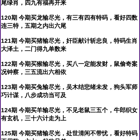
尾绿肖，四九有福再开来
120期 今期买龙输尽光，有三有四有特码，看好四数
连三特，五期之内出六尾
121期 今期买猪输尽光，奸臣献计斩忠良，特码生肖
大泽土，二门得九单数来
122期 今期买猴输尽光，买八一定能发财，鼠偷奇案
况钟察，三五流出六相依
123期 今期买兔输尽光，吴木结悲绪未发，狗头军师
巧计谋，八步成功当可及
124期 今期买羊输尽光，不见老鼠三五个，牛郎织女
有玄机，三十六计走为上
125期 今期买猪输尽光，处世清闲不带忧，看好特码