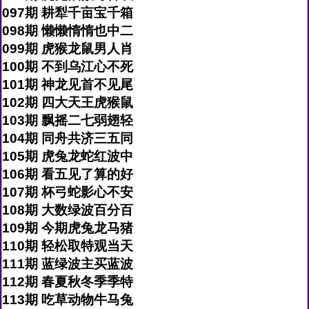
097期 耕犁千亩宝千箱
098期 懒懒惰惰也中二
099期 虎猴龙鼠男人肖
100期 不到乌江心不死
101期 神龙见首不见尾
102期 四大天王虎猴鼠
103期 飘摇二七弱翅轻
104期 同舟共济三五同
105期 虎兔龙蛇红波中
106期 看五见了算的好
107期 杯弓蛇影心不安
108期 大数绿波百分百
109期 今期虎兔龙马猪
110期 轻松取特观当天
111期 蓝绿波主买蓝波
112期 春夏秋冬季季特
113期 吃草动物牛马兔