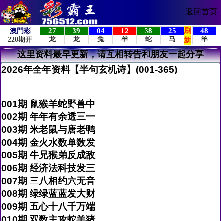
返回首页
这里资料最早更新，请互相转告和朋友一起分享
2026年全年资料【半句玄机诗】(001-365)
001期 鼠猴羊蛇野兽中
002期 年年有余透三一
003期 米老鼠与唐老鸭
004期 金火水数单数发
005期 牛兄猴弟反成敌
006期 经济法科技发三
007期 三八相约六无音
008期 绿绿蓝蓝发大财
009期 五心十八千万端
010期 双数主攻蛇羊猪