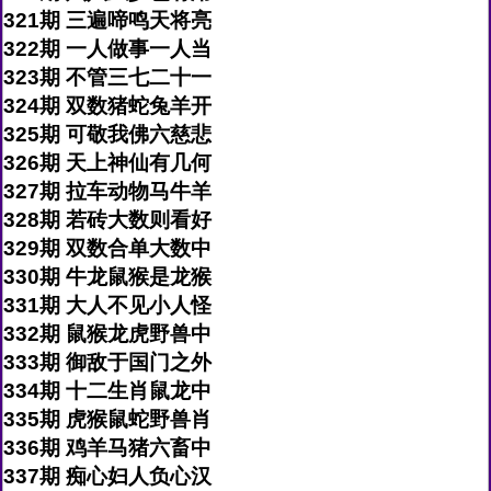
321期 三遍啼鸣天将亮
322期 一人做事一人当
323期 不管三七二十一
324期 双数猪蛇兔羊开
325期 可敬我佛六慈悲
326期 天上神仙有几何
327期 拉车动物马牛羊
328期 若砖大数则看好
329期 双数合单大数中
330期 牛龙鼠猴是龙猴
331期 大人不见小人怪
332期 鼠猴龙虎野兽中
333期 御敌于国门之外
334期 十二生肖鼠龙中
335期 虎猴鼠蛇野兽肖
336期 鸡羊马猪六畜中
337期 痴心妇人负心汉