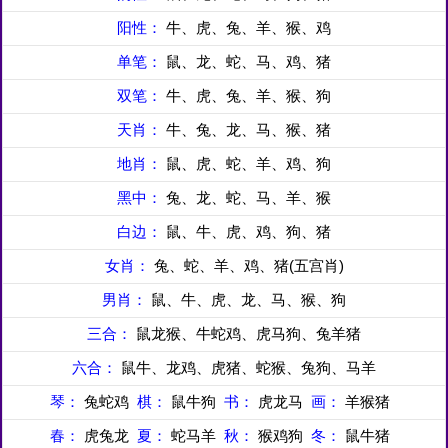
阳性：
牛、虎、兔、羊、猴、鸡
单笔：
鼠、龙、蛇、马、鸡、猪
双笔：
牛、虎、兔、羊、猴、狗
天肖：
牛、兔、龙、马、猴、猪
地肖：
鼠、虎、蛇、羊、鸡、狗
黑中：
兔、龙、蛇、马、羊、猴
白边：
鼠、牛、虎、鸡、狗、猪
女肖：
兔、蛇、羊、鸡、猪(五宫肖)
男肖：
鼠、牛、虎、龙、马、猴、狗
三合：
鼠龙猴、牛蛇鸡、虎马狗、兔羊猪
六合：
鼠牛、龙鸡、虎猪、蛇猴、兔狗、马羊
琴：
兔蛇鸡
棋：
鼠牛狗
书：
虎龙马
画：
羊猴猪
春：
虎兔龙
夏：
蛇马羊
秋：
猴鸡狗
冬：
鼠牛猪