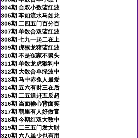
304期 合双小数蓝红波
305期 车如流水马如龙
306期 二四五门百分百
307期 单数合双蓝红波
308期 七九一起二在上
309期 虎猴龙猪蓝红波
310期 不是冤家不聚头
311期 单数龙虎猴狗中
312期 大数合单绿波中
313期 马中赤兔人最爱
314期 五六有财三在后
315期 二五追赶五反超
316期 当面输心背面笑
317期 朝里有人好做官
318期 今期红双大数中
319期 二三五门发大财
320期 六八虽少也有用