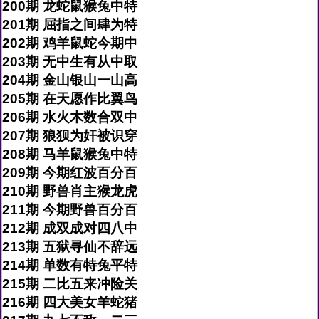
200期 龙蛇鼠猴兔中特
201期 屈指之间肆为特
202期 鸡羊鼠蛇今期中
203期 无中生有从中取
204期 金山银山一山高
205期 在天愿作比翼鸟
206期 水火木数合双中
207期 狼狈为奸被识穿
208期 马羊鼠猴兔中特
209期 今期红波百分百
210期 野兽肖主猴龙虎
211期 今期野兽百分百
212期 成双成对四八中
213期 五狱寻仙不辞远
214期 单数有特兔平特
215期 二比五来冲险关
216期 四大美女羊蛇猪