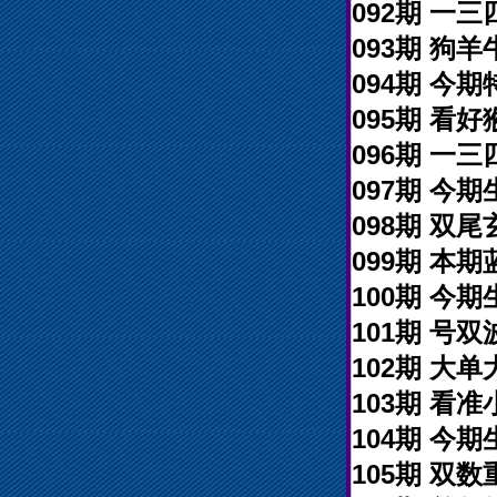
092期 一
093期 狗
094期 今
095期 看
096期 一
097期 今
098期 双
099期 本
100期 今
101期 号
102期 大
103期 看
104期 今
105期 双