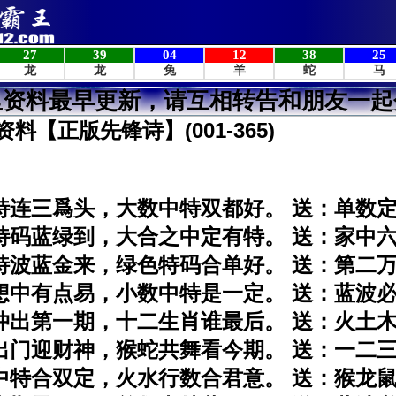
里资料最早更新，请互相转告和朋友一起
资料【正版先锋诗】(001-365)
期特连三爲头，大数中特双都好。 送：单数
号特码蓝绿到，大合之中定有特。 送：家中
色特波蓝金来，绿色特码合单好。 送：第二
头想中有点易，小数中特是一定。 送：蓝波
色冲出第一期，十二生肖谁最后。 送：火土
牛出门迎财神，猴蛇共舞看今期。 送：一二
数中特合双定，火水行数合君意。 送：猴龙