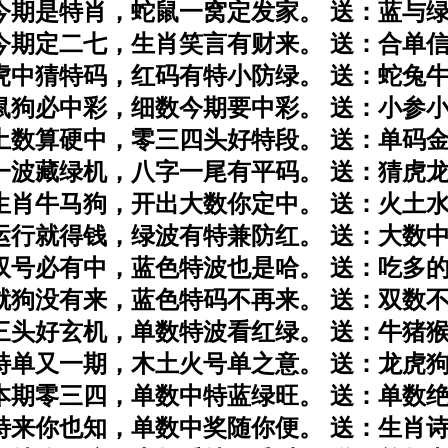
猴今期是特肖，蛇鼠一窝定发家。 送：蓝与
码今期定二七，生肖笑言有财来。 送：合单
狗虎中猜特码，红码有特小防绿。 送：蛇兔
蛇鼠狗必中彩，细数今期要中彩。 送：小参
火土数算硬中，零三四头好特段。 送：单码
色一波藏绿机，八字一尾有平码。 送：猜虎
期生肖牛马狗，开出大数你定中。 送：火土
数运行就得钱，绿波有特兼防红。 送：大数
数双号必有中，蓝色特波也是哈。 送：吃多
数就狗没有来，蓝色特码不再来。 送：双数
二三头好玄机，单数特波看红绿。 送：牛猪
绿特单又一期，木土火号单之意。 送：龙虎
头本期零三四，单数中特蓝绿旺。 送：单数
号特来你也知，单数中奖随你便。 送：生肖