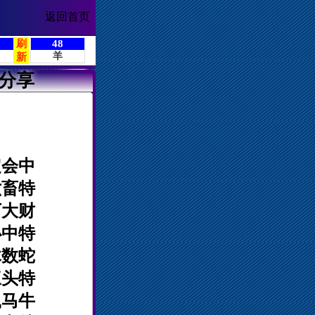
返回首页
分享
定会中
六畜特
万大财
必中特
木数蛇
三头特
鼠马牛