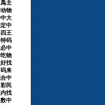
数爲主
的动物
特中大
物定中
买四王
中特码
猴必中
偷吃物
最好找
有码来
配合中
中彩民
在内找
木土数中