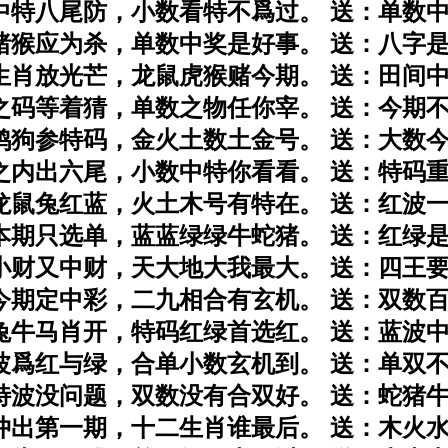
数中特八尾防，小数看特不爲过。 送：单数
马猪猴应为杀，单数中奖是好事。 送：八字
期生肖放光芒，龙鼠虎猴赌今期。 送：田间
数之码等着猜，单数之物任你宰。 送：今期
羊鸡狗参特码，金火土数土金号。 送：大数
期之内出六尾，小数中特你看看。 送：特码
马龙鼠兔红蓝，火土木号有特在。 送：红波
数本期只选单，蓝蓝绿绿牛蛇猪。 送：红绿
财小财又中财，天大地大我最大。 送：四王
九今期定中彩，二九相合有玄机。 送：双数
鸡兔牛马肖开，特码红绿首选红。 送：蓝波
双波爲红与绿，合单小数玄机到。 送：单双
绿特波没问题，双数没有合双好。 送：蛇猪
色冲出第一期，十二生肖谁最后。 送：木火