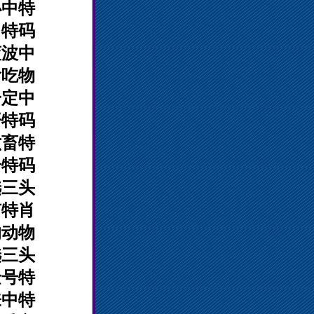
必中特
中特码
蓝波中
偷吃物
一定中
开特码
六畜特
号特码
选三头
有特肖
的动物
选三头
金号特
来中特