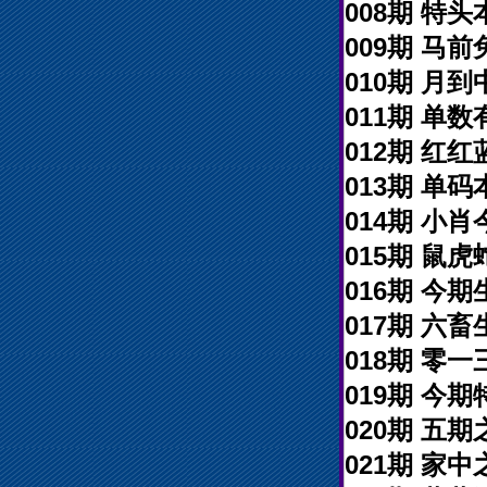
008期 特
009期 马
010期 月
011期 单
012期 红
013期 单
014期 小
015期 鼠
016期 今
017期 六
018期 零
019期 今
020期 五
021期 家