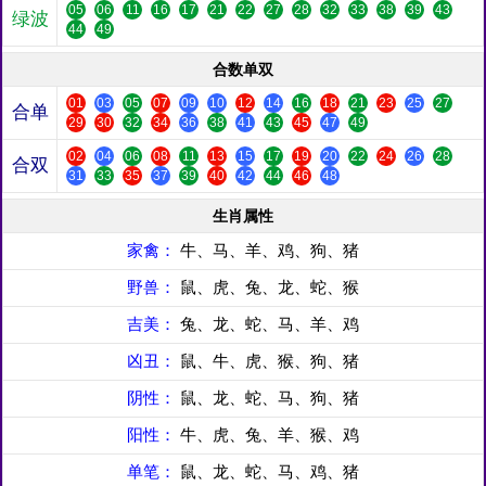
05
06
11
16
17
21
22
27
28
32
33
38
39
43
绿波
44
49
合数单双
01
03
05
07
09
10
12
14
16
18
21
23
25
27
合单
29
30
32
34
36
38
41
43
45
47
49
02
04
06
08
11
13
15
17
19
20
22
24
26
28
合双
31
33
35
37
39
40
42
44
46
48
生肖属性
家禽：
牛、马、羊、鸡、狗、猪
野兽：
鼠、虎、兔、龙、蛇、猴
吉美：
兔、龙、蛇、马、羊、鸡
凶丑：
鼠、牛、虎、猴、狗、猪
阴性：
鼠、龙、蛇、马、狗、猪
阳性：
牛、虎、兔、羊、猴、鸡
单笔：
鼠、龙、蛇、马、鸡、猪