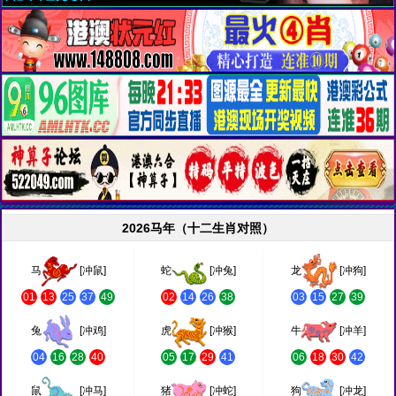
2026马年（十二生肖对照）
马
[冲鼠]
蛇
[冲兔]
龙
[冲狗]
01
13
25
37
49
02
14
26
38
03
15
27
39
兔
[冲鸡]
虎
[冲猴]
牛
[冲羊]
04
16
28
40
05
17
29
41
06
18
30
42
鼠
[冲马]
猪
[冲蛇]
狗
[冲龙]