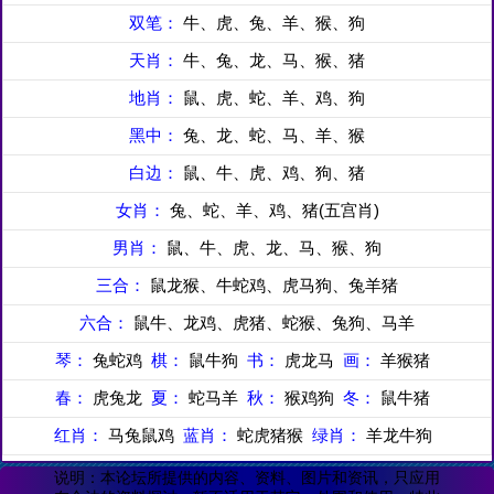
双笔：
牛、虎、兔、羊、猴、狗
天肖：
牛、兔、龙、马、猴、猪
地肖：
鼠、虎、蛇、羊、鸡、狗
黑中：
兔、龙、蛇、马、羊、猴
白边：
鼠、牛、虎、鸡、狗、猪
女肖：
兔、蛇、羊、鸡、猪(五宫肖)
男肖：
鼠、牛、虎、龙、马、猴、狗
三合：
鼠龙猴、牛蛇鸡、虎马狗、兔羊猪
六合：
鼠牛、龙鸡、虎猪、蛇猴、兔狗、马羊
琴：
兔蛇鸡
棋：
鼠牛狗
书：
虎龙马
画：
羊猴猪
春：
虎兔龙
夏：
蛇马羊
秋：
猴鸡狗
冬：
鼠牛猪
红肖：
马兔鼠鸡
蓝肖：
蛇虎猪猴
绿肖：
羊龙牛狗
说明：本论坛所提供的内容、资料、图片和资讯，只应用