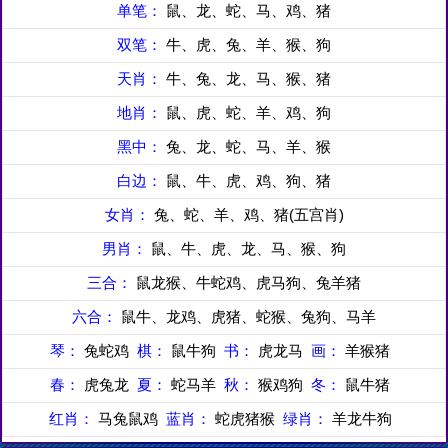
单笔：
鼠、龙、蛇、马、鸡、猪
双笔：
牛、虎、兔、羊、猴、狗
天肖：
牛、兔、龙、马、猴、猪
地肖：
鼠、虎、蛇、羊、鸡、狗
黑中：
兔、龙、蛇、马、羊、猴
白边：
鼠、牛、虎、鸡、狗、猪
女肖：
兔、蛇、羊、鸡、猪(五宫肖)
男肖：
鼠、牛、虎、龙、马、猴、狗
三合：
鼠龙猴、牛蛇鸡、虎马狗、兔羊猪
六合：
鼠牛、龙鸡、虎猪、蛇猴、兔狗、马羊
琴：
兔蛇鸡
棋：
鼠牛狗
书：
虎龙马
画：
羊猴猪
春：
虎兔龙
夏：
蛇马羊
秋：
猴鸡狗
冬：
鼠牛猪
红肖：
马兔鼠鸡
蓝肖：
蛇虎猪猴
绿肖：
羊龙牛狗