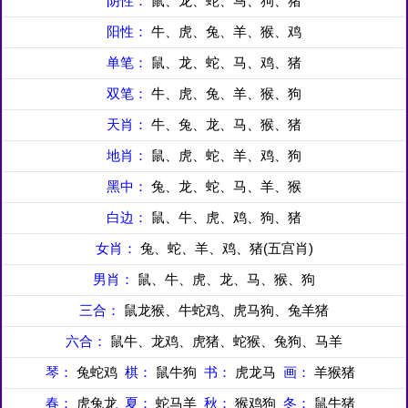
阴性：
鼠、龙、蛇、马、狗、猪
阳性：
牛、虎、兔、羊、猴、鸡
单笔：
鼠、龙、蛇、马、鸡、猪
双笔：
牛、虎、兔、羊、猴、狗
天肖：
牛、兔、龙、马、猴、猪
地肖：
鼠、虎、蛇、羊、鸡、狗
黑中：
兔、龙、蛇、马、羊、猴
白边：
鼠、牛、虎、鸡、狗、猪
女肖：
兔、蛇、羊、鸡、猪(五宫肖)
男肖：
鼠、牛、虎、龙、马、猴、狗
三合：
鼠龙猴、牛蛇鸡、虎马狗、兔羊猪
六合：
鼠牛、龙鸡、虎猪、蛇猴、兔狗、马羊
琴：
兔蛇鸡
棋：
鼠牛狗
书：
虎龙马
画：
羊猴猪
春：
虎兔龙
夏：
蛇马羊
秋：
猴鸡狗
冬：
鼠牛猪