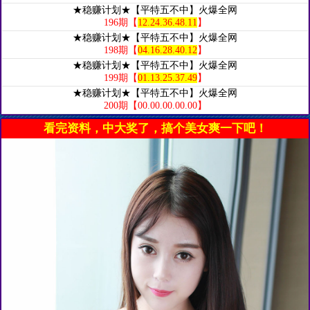
★稳赚计划★【平特五不中】火爆全网
196期【
12.24.36.48.11
】
★稳赚计划★【平特五不中】火爆全网
198期【
04.16.28.40.12
】
★稳赚计划★【平特五不中】火爆全网
199期【
01.13.25.37.49
】
★稳赚计划★【平特五不中】火爆全网
200期【00.00.00.00.00
】
看完资料，中大奖了，搞个美女爽一下吧！