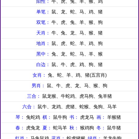
阳性：
牛、虎、兔、羊、猴、鸡
单笔：
鼠、龙、蛇、马、鸡、猪
双笔：
牛、虎、兔、羊、猴、狗
天肖：
牛、兔、龙、马、猴、猪
地肖：
鼠、虎、蛇、羊、鸡、狗
黑中：
兔、龙、蛇、马、羊、猴
白边：
鼠、牛、虎、鸡、狗、猪
女肖：
兔、蛇、羊、鸡、猪(五宫肖)
男肖：
鼠、牛、虎、龙、马、猴、狗
三合：
鼠龙猴、牛蛇鸡、虎马狗、兔羊猪
六合：
鼠牛、龙鸡、虎猪、蛇猴、兔狗、马羊
琴：
兔蛇鸡
棋：
鼠牛狗
书：
虎龙马
画：
羊猴猪
春：
虎兔龙
夏：
蛇马羊
秋：
猴鸡狗
冬：
鼠牛猪
红肖：
马兔鼠鸡
蓝肖：
蛇虎猪猴
绿肖：
羊龙牛狗