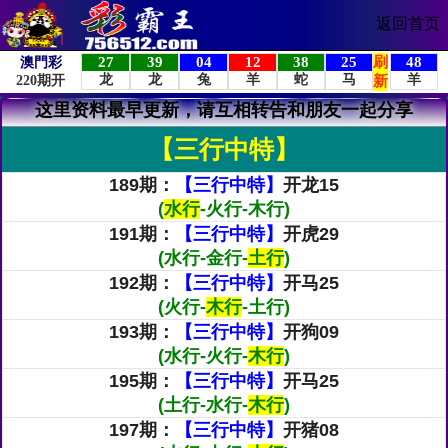
返回首页
这里资料最早更新，请互相转告和朋友一起分享
【三行中特】
189期：
【三行中特】
开龙15
(
水行
-火行-木行)
191期：
【三行中特】
开虎29
(水行-金行-
土行
)
192期：
【三行中特】
开马25
(火行-
木行
-土行)
193期：
【三行中特】
开狗09
(水行-火行-
木行
)
195期：
【三行中特】
开马25
(土行-水行-
木行
)
197期：
【三行中特】
开猪08