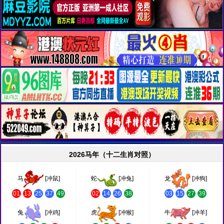
2026马年（十二生肖对照）
马
[冲鼠]
蛇
[冲兔]
龙
[冲狗]
01
13
25
37
49
02
14
26
38
03
15
27
39
兔
[冲鸡]
虎
[冲猴]
牛
[冲羊]