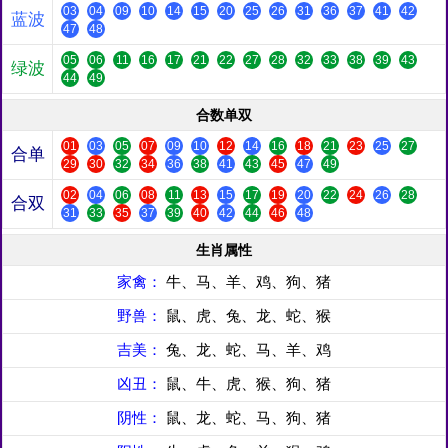
03
04
09
10
14
15
20
25
26
31
36
37
41
42
蓝波
47
48
05
06
11
16
17
21
22
27
28
32
33
38
39
43
绿波
44
49
合数单双
01
03
05
07
09
10
12
14
16
18
21
23
25
27
合单
29
30
32
34
36
38
41
43
45
47
49
02
04
06
08
11
13
15
17
19
20
22
24
26
28
合双
31
33
35
37
39
40
42
44
46
48
生肖属性
家禽：
牛、马、羊、鸡、狗、猪
野兽：
鼠、虎、兔、龙、蛇、猴
吉美：
兔、龙、蛇、马、羊、鸡
凶丑：
鼠、牛、虎、猴、狗、猪
阴性：
鼠、龙、蛇、马、狗、猪