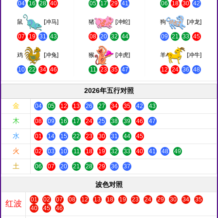
04
16
28
40
05
17
29
41
06
18
30
42
鼠
[冲马]
猪
[冲蛇]
狗
[冲龙]
07
19
31
43
08
20
32
44
09
21
33
45
鸡
[冲兔]
猴
[冲虎]
羊
[冲牛]
10
22
34
46
11
23
35
47
12
24
36
48
2026年五行对照
金
04
05
12
13
26
27
34
35
42
43
木
08
09
16
17
24
25
38
39
46
47
水
01
14
15
22
23
30
31
44
45
火
02
03
10
11
18
19
32
33
40
41
48
49
土
06
07
20
21
28
29
36
37
波色对照
01
02
07
08
12
13
18
19
23
24
29
30
34
35
红波
40
45
46