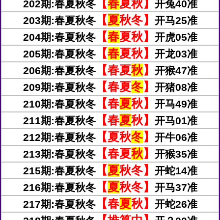
【
春
夏秋】
202期:春夏秋冬
开兔40准
【
夏
秋冬】
203期:春夏秋冬
开马25准
【
春
夏秋】
204期:春夏秋冬
开虎05准
【
春
夏秋】
205期:春夏秋冬
开龙03准
【春夏
秋
】
206期:春夏秋冬
开猴47准
【春夏
冬
】
209期:春夏秋冬
开猪08准
【春
夏
秋】
210期:春夏秋冬
开马49准
【春
夏
秋】
211期:春夏秋冬
开马01准
【夏秋
冬
】
212期:春夏秋冬
开牛06准
【春夏
秋
】
213期:春夏秋冬
开猴35准
【
夏
秋冬】
215期:春夏秋冬
开蛇14准
【
夏
秋冬】
216期:春夏秋冬
开马37准
【春
夏
秋】
217期:春夏秋冬
开蛇26准