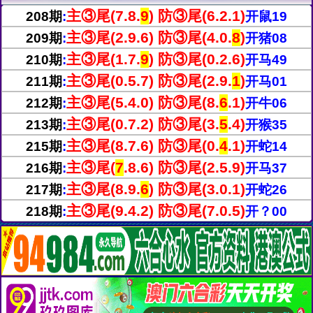
主③尾(7.8.
9
) 防③尾(6.2.1)
208期
:
开鼠19
主③尾(2.9.6) 防③尾(4.0.
8
)
209期
:
开猪08
主③尾(1.7.
9
) 防③尾(0.2.6)
210期
:
开马49
主③尾(0.5.7) 防③尾(2.9.
1
)
211期
:
开马01
主③尾(5.4.0) 防③尾(8.
6
.1)
212期
:
开牛06
主③尾(0.7.2) 防③尾(3.
5
.4)
213期
:
开猴35
主③尾(8.7.6) 防③尾(0.
4
.1)
215期
:
开蛇14
主③尾(
7
.8.6) 防③尾(2.5.9)
216期
:
开马37
主③尾(8.9.
6
) 防③尾(3.0.1)
217期
:
开蛇26
主③尾(9.4.2) 防③尾(7.0.5)
218期
:
开？00