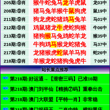
猴牛蛇兔马
龙
羊虎鼠
205期:⑨肖
龙03中
猪马兔羊猴牛
鼠
狗虎
208期:⑨肖
鼠19中
狗龙虎蛇猪鸡
马
兔羊
211期:⑨肖
马01中
鸡鼠猪龙
牛
虎蛇狗猴
212期:⑨肖
牛06中
猪狗
猴
马兔鸡蛇羊龙
213期:⑨肖
猴35中
牛狗鸡
马
猴龙蛇猪兔
216期:⑨肖
马37中
龙猪猴虎
蛇
鼠羊马狗
217期:⑨肖
蛇26中
羊猴龙蛇猪狗兔虎牛
218期:⑨肖
？00中
站长重点推荐
第
218
期:好运通→【泄密三码】已准10期
第
218
期:澳门刘半仙【精挑⑦码】重拳出击
第
218
期:澳门大联盟【平特一肖】非常稳
第
218
期:澳门捉码王→二肖中特←横扫黑庄