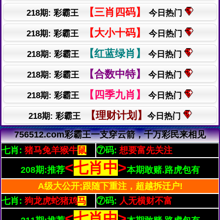
【三肖四码】
218期: 彩霸王
今日热门
【大小十码】
218期: 彩霸王
今日热门
【红蓝绿肖】
218期: 彩霸王
今日热门
【合数中特】
218期: 彩霸王
今日热门
【四季九肖】
218期: 彩霸王
今日热门
【理财计划】
218期: 彩霸王
今日热门
756512.com彩霸王一支穿云箭，千万彩民来相见
七肖:
猪马兔羊猴牛
鼠
⑦码:
想要富先关注
<
七肖中
>
208期:推荐
本期敢赌.路虎包有
A级大公开;跟随下重注，超越拆迁户!
七肖:
狗龙虎蛇猪鸡
马
⑦码:
人无横财不富
<
七肖中
>