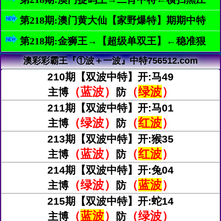
第
218
期:澳门黄大仙【家野爆特】期期中特
第
218
期:金狮王→【超级单双王】←稳准狠
澳彩彩霸王『①波＋一波』中特756512.com
210期【双波中特】开:马49
（蓝波）
（
绿波
）
主博
防
211期【双波中特】开:马01
（绿波）
（
红波
）
主博
防
213期【双波中特】开:猴35
（蓝波）
（
红波
）
主博
防
214期【双波中特】开:兔04
（绿波）
（
蓝波
）
主博
防
215期【双波中特】开:蛇14
（
蓝波
）
（绿波）
主博
防