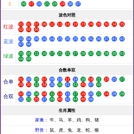
土
06
07
20
21
28
29
36
37
波色对照
01
02
07
08
12
13
18
19
23
24
29
30
34
35
红波
40
45
46
03
04
09
10
14
15
20
25
26
31
36
37
41
42
蓝波
47
48
05
06
11
16
17
21
22
27
28
32
33
38
39
43
绿波
44
49
合数单双
01
03
05
07
09
10
12
14
16
18
21
23
25
27
合单
29
30
32
34
36
38
41
43
45
47
49
02
04
06
08
11
13
15
17
19
20
22
24
26
28
合双
31
33
35
37
39
40
42
44
46
48
生肖属性
家禽：
牛、马、羊、鸡、狗、猪
野兽：
鼠、虎、兔、龙、蛇、猴