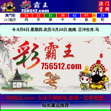
今:
8
月
6
日.
星期四.
农历:
6
月
24
日.
煞
南.
正冲生肖:
马
756512.com: 头顶天脚踩地,跟我一定有奇迹.
站长重点推荐